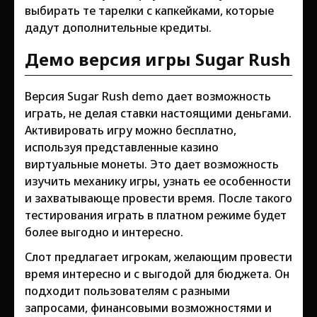
выбирать те тарелки с капкейками, которые
дадут дополнительные кредиты.
Демо версия игры Sugar Rush
Версия Sugar Rush demo дает возможность
играть, не делая ставки настоящими деньгами.
Активировать игру можно бесплатно,
используя представленные казино
виртуальные монеты. Это дает возможность
изучить механику игры, узнать ее особенности
и захватывающе провести время. После такого
тестирования играть в платном режиме будет
более выгодно и интересно.
Слот предлагает игрокам, желающим провести
время интересно и с выгодой для бюджета. Он
подходит пользователям с разными
запросами, финансовыми возможностями и