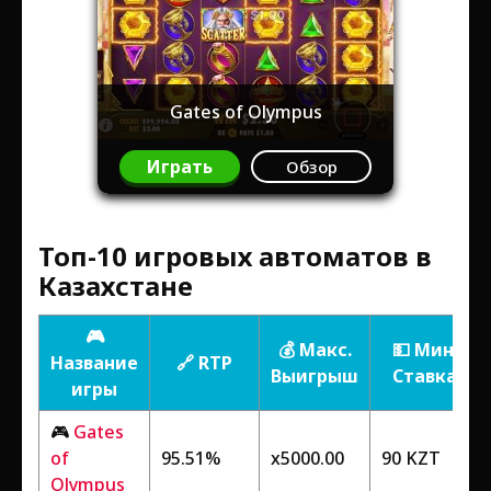
Gates of Olympus
Играть
Обзор
Топ-10 игровых автоматов в
Казахстане
🎮
💰
Макс.
💵
Мин.
Название
🔗
RTP
Выигрыш
Ставка
игры
🎮
Gates
of
95.51%
x5000.00
90 KZT
Olympus