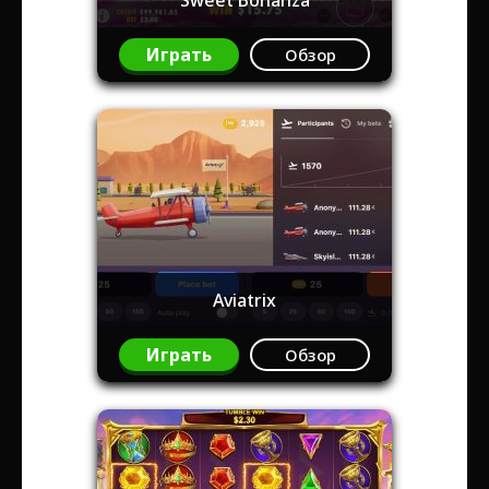
Играть
Обзор
Aviatrix
Играть
Обзор