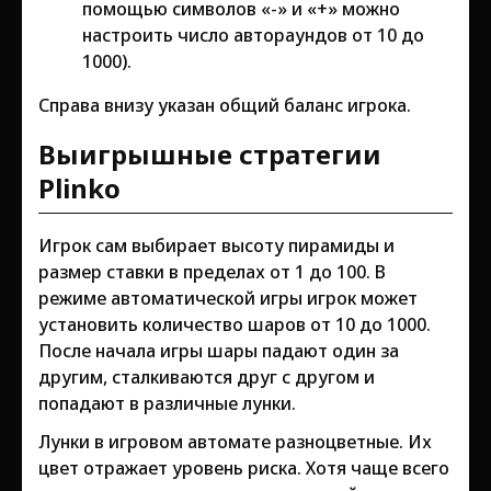
помощью символов «-» и «+» можно
настроить число автораундов от 10 до
1000).
Справа внизу указан общий баланс игрока.
Выигрышные стратегии
Plinko
Игрок сам выбирает высоту пирамиды и
размер ставки в пределах от 1 до 100. В
режиме автоматической игры игрок может
установить количество шаров от 10 до 1000.
После начала игры шары падают один за
другим, сталкиваются друг с другом и
попадают в различные лунки.
Лунки в игровом автомате разноцветные. Их
цвет отражает уровень риска. Хотя чаще всего