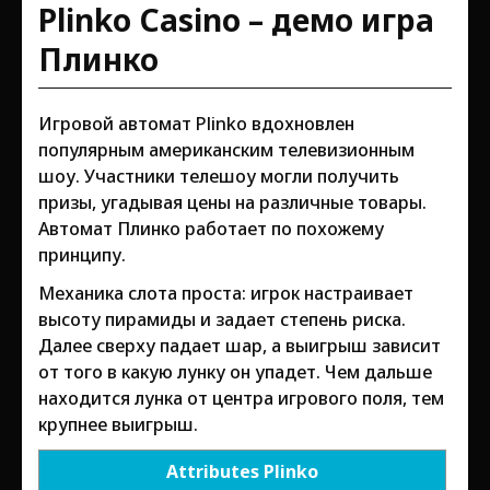
Plinko Casino – демо игра
Плинко
Игровой автомат Plinko вдохновлен
популярным американским телевизионным
шоу. Участники телешоу могли получить
призы, угадывая цены на различные товары.
Автомат Плинко работает по похожему
принципу.
Механика слота проста: игрок настраивает
высоту пирамиды и задает степень риска.
Далее сверху падает шар, а выигрыш зависит
от того в какую лунку он упадет. Чем дальше
находится лунка от центра игрового поля, тем
крупнее выигрыш.
Attributes Plinko