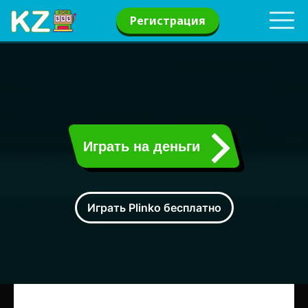
Регистрация
Играть на деньги
Играть Plinko бесплатно