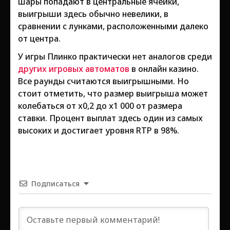
шары попадают в центральные ячейки,
выигрыши здесь обычно невелики, в
сравнении с лунками, расположенными далеко
от центра.
У игры Плинко практически нет аналогов среди
других игровых автоматов
в онлайн казино.
Все раунды считаются выигрышными. Но
стоит отметить, что размер выигрыша может
колебаться от х0,2 до х1 000 от размера
ставки. Процент выплат здесь один из самых
высоких и достигает уровня RTP в 98%.
Подписаться