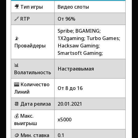
🎥
Тип игры
Видео слоты
🔗
RTP
От 96%
Spribe; BGAMING;
📡
1X2gaming; Turbo Games;
Провайдеры
Hacksaw Gaming;
Smartsoft Gaming;
📊
Настраевымая
Волатильность
🎰
Количество
От 8 до 16
Линий
📆
Дата релиза
20.01.2021
💰
Макс.
x5000
выигрыш
🪙
Мин. ставка
0.1