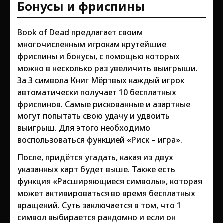
Бонусы и фриспины
Book of Dead предлагает своим
многочисленным игрокам крутейшие
фриспины и бонусы, с помощью которых
можно в несколько раз увеличить выигрыши.
За 3 символа Книг Мёртвых каждый игрок
автоматически получает 10 бесплатных
фриспинов. Самые рискованные и азартные
могут попытать свою удачу и удвоить
выигрыш. Для этого необходимо
воспользоваться функцией «Риск – игра».
После, придётся угадать, какая из двух
указанных карт будет выше. Также есть
функция «Расширяющиеся символы», которая
может активироваться во время бесплатных
вращений. Суть заключается в том, что 1
символ выбирается рандомно и если он